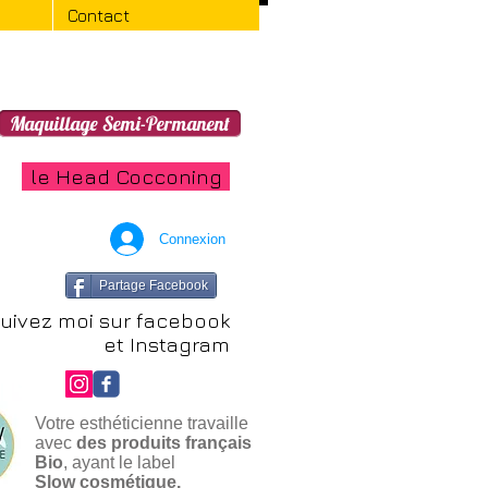
Contact
Maquillage Semi-Permanent
le Head Cocconing
Connexion
Partage Facebook
uivez moi sur facebook
et Instagram
Votre esthéticienne travaille
avec
des produits français
Bio
, ayant le label
Slow cosmétique.