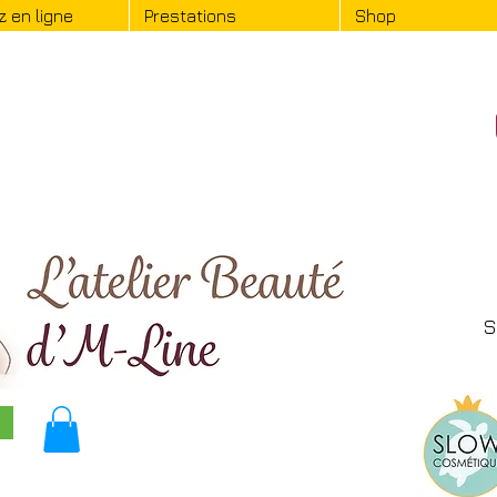
 en ligne
Prestations
Shop
S