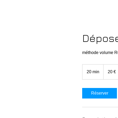
Dépos
méthode volume R
20
euros
20 min
2
20 €
0
m
i
Réserver
n