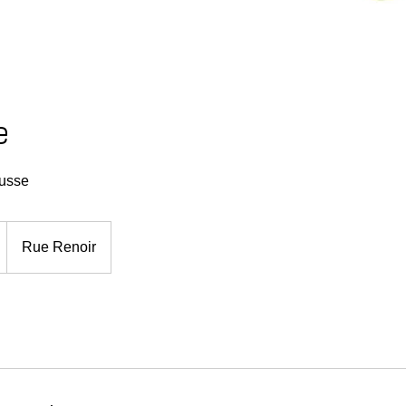
e
usse
Rue Renoir