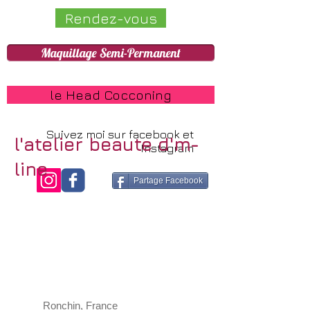
Rendez-vous
Maquillage Semi-Permanent
le Head Cocconing
Suivez moi sur facebook et
l'atelier beaute d'm-
Instagram
line
Partage Facebook
Ronchin, France