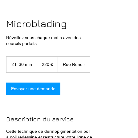
Microblading
Réveillez vous chaque matin avec des
sourcils parfaits
220
euros
2 h 30 min
2
220 €
Rue Renoir
h
3
0
m
Envoyer une demande
i
n
Description du service
Cette technique de dermopigmentation poil
à poil redessine et restructure votre ligne de