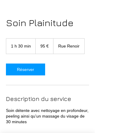
Soin Plainitude
95
euros
1 h 30 min
1
95 €
Rue Renoir
3
0
m
i
Réserver
n
Description du service
Soin détente avec nettoyage en profondeur,
peeling ainsi qu'un massage du visage de
30 minutes